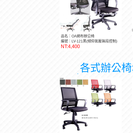
品名：OA網布辦公椅
編號：LV-121黑(傾仰氣壓無段控制)
NT:4,400
各式辦公椅