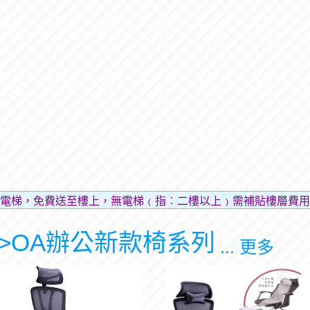
送至樓上，無電梯﹙指︰二樓以上﹚需補貼樓層費用（貼補搬運
>OA辦公新款椅系列
... 更多