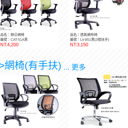
品名：辦公網椅
品名：透氣網布椅
編號：CAT-51A黑
編號：LV-851黑(3號扶手)
NT:4,200
NT:3,150
>網椅(有手扶)
... 更多