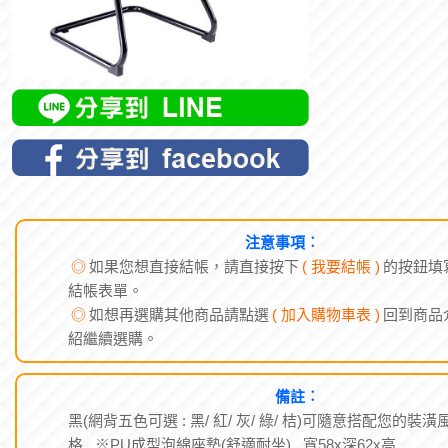
注意事項︰
◎
如果您想直接結帳，請直接按下
( 我要結帳 )
的按鈕填
結帳表單。
◎
如想再選購其他商品請點選
( 加入購物車表 )
回到商品
紹繼續選購。
備註︰
黑(網背五色可選 : 黑/ 紅/ 灰/ 綠/ 桔)可隨意搭配您的裝潢
格. ※PU成型泡綿座墊(舒適耐坐). 寬58x深62x高