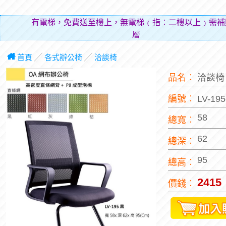
有電梯，免費送至樓上，無電梯﹙指︰二樓以上﹚需補
層費用（
首頁
╱
各式辦公椅
╱
洽談椅
品名︰
洽談
編號︰
LV-19
58
總寬︰
62
總深︰
95
總高︰
2415
價錢︰