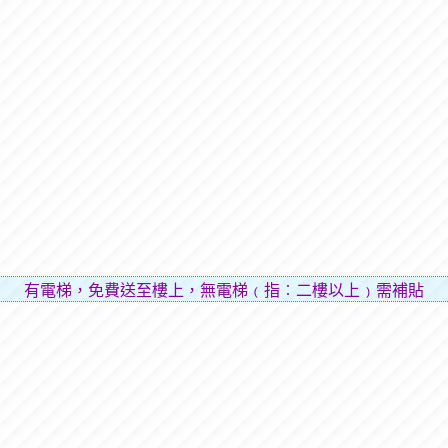
電梯，免費送至樓上，無電梯﹙指︰二樓以上﹚需補貼樓層費用