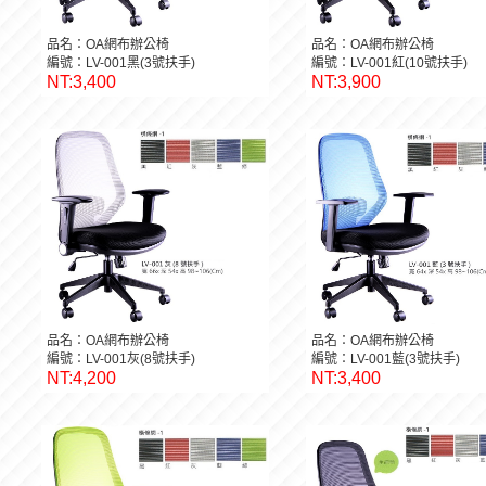
品名：OA網布辦公椅
品名：OA網布辦公椅
編號：LV-001黑(3號扶手)
編號：LV-001紅(10號扶手)
NT:3,400
NT:3,900
品名：OA網布辦公椅
品名：OA網布辦公椅
編號：LV-001灰(8號扶手)
編號：LV-001藍(3號扶手)
NT:4,200
NT:3,400