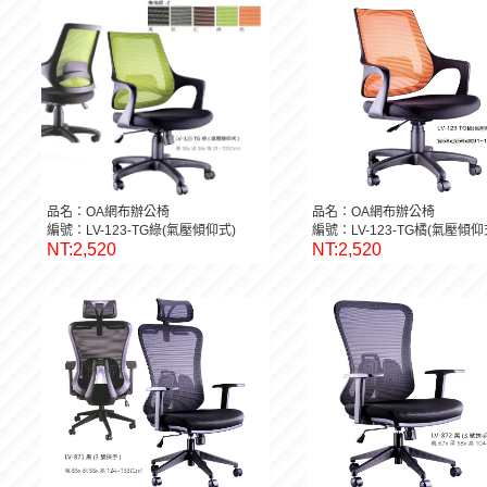
品名：OA網布辦公椅
品名：OA網布辦公椅
編號：LV-123-TG綠(氣壓傾仰式)
編號：LV-123-TG橘(氣壓傾仰
NT:2,520
NT:2,520
品名：OA網布辦公椅
品名：OA網布辦公椅