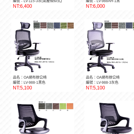
品名：OA網布辦公椅
品名：OA網布辦公椅
編號：LV-988-1黑色
編號：LV-988-3灰色
NT:5,100
NT:5,100