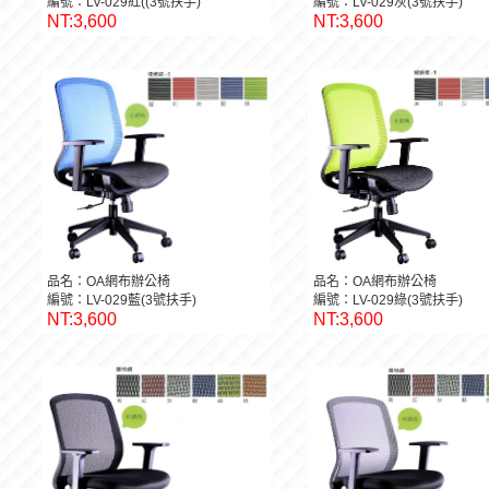
品名：OA網布辦公椅
品名：OA網布辦公椅
編號：LV-029藍(3號扶手)
編號：LV-029綠(3號扶手)
NT:3,600
NT:3,600