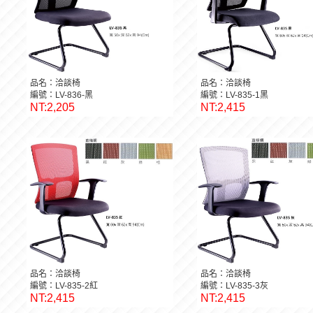
品名：洽談椅
品名：洽談椅
編號：LV-836-黑
編號：LV-835-1黑
NT:2,205
NT:2,415
品名：洽談椅
品名：洽談椅
編號：LV-835-2紅
編號：LV-835-3灰
NT:2,415
NT:2,415