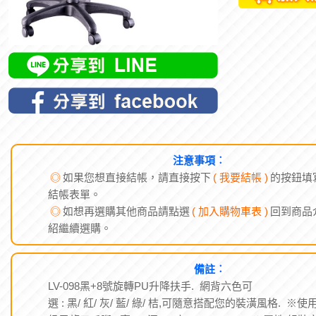
注意事項︰
◎
如果您想直接結帳，請直接按下
( 我要結帳 )
的按鈕填
結帳表單。
◎
如想再選購其他商品請點選
( 加入購物車表 )
回到商品
紹繼續選購。
備註︰
LV-098黑+8號旋轉PU升降扶手. 網背六色可
選 : 黑/ 紅/ 灰/ 藍/ 綠/ 桔,可隨意搭配您的裝潢風格. ※使
級尼龍五爪腳. 寬64x深57x高96~105(Cm). ※屬性:組裝