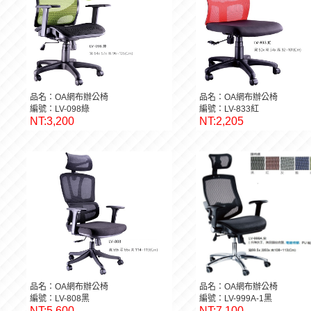
品名：OA網布辦公椅
品名：OA網布辦公椅
編號：LV-098綠
編號：LV-833紅
NT:3,200
NT:2,205
品名：OA網布辦公椅
品名：OA網布辦公椅
編號：LV-808黑
編號：LV-999A-1黑
NT:5,600
NT:7,100