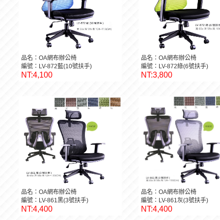
品名：OA網布辦公椅
品名：OA網布辦公椅
編號：LV-872藍(10號扶手)
編號：LV-872綠(6號扶手)
NT:4,100
NT:3,800
品名：OA網布辦公椅
品名：OA網布辦公椅
編號：LV-861黑(3號扶手)
編號：LV-861灰(3號扶手)
NT:4,400
NT:4,400