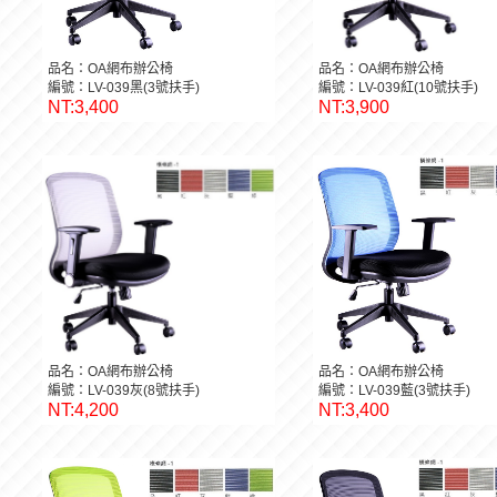
品名：OA網布辦公椅
品名：OA網布辦公椅
編號：LV-039黑(3號扶手)
編號：LV-039紅(10號扶手)
NT:3,400
NT:3,900
品名：OA網布辦公椅
品名：OA網布辦公椅
編號：LV-039灰(8號扶手)
編號：LV-039藍(3號扶手)
NT:4,200
NT:3,400