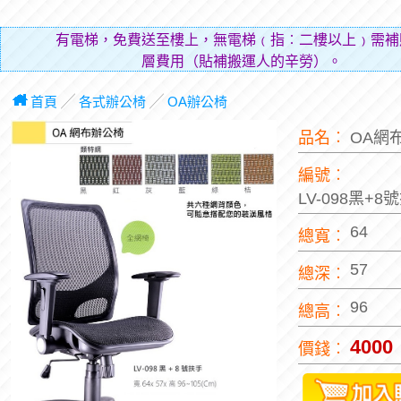
本公司辦公傢俱非一般快速到貨商
首頁
╱
各式辦公椅
╱
OA辦公椅
品名︰
OA網
編號︰
LV-098黑+8
64
總寬︰
57
總深︰
96
總高︰
4000
價錢︰