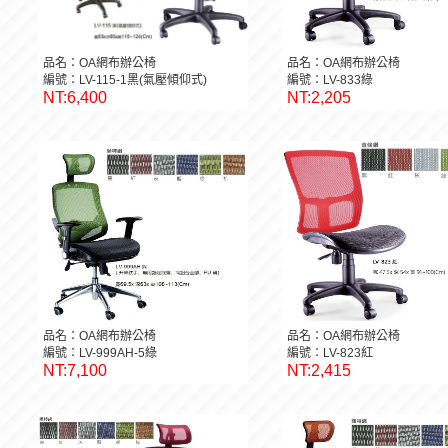
品名：OA網布辦公椅
品名：OA網布辦公椅
編號：LV-115-1黑(氣壓傾仰式)
編號：LV-833綠
NT:6,400
NT:2,205
品名：OA網布辦公椅
品名：OA網布辦公椅
編號：LV-999AH-5綠
編號：LV-823紅
NT:7,100
NT:2,415