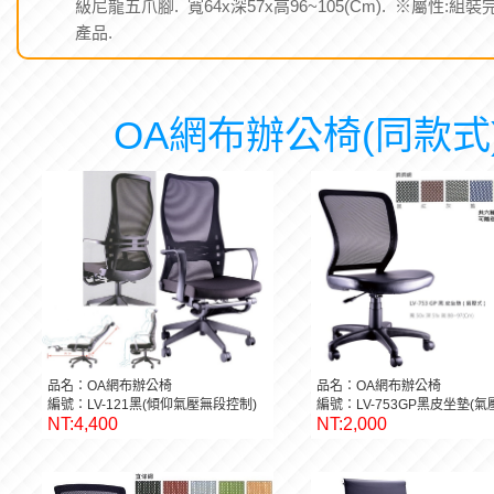
產品.
OA網布辦公椅(同款式
品名：OA網布辦公椅
品名：OA網布辦公椅
編號：LV-121黑(傾仰氣壓無段控制)
編號：LV-753GP黑皮坐墊(氣
NT:4,400
NT:2,000