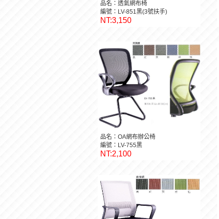
品名：透氣網布椅
編號：LV-851黑(3號扶手)
NT:3,150
品名：OA網布辦公椅
編號：LV-755黑
NT:2,100