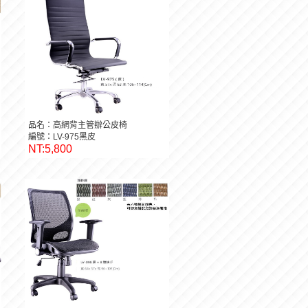
品名：高網背主管辦公皮椅
編號：LV-975黑皮
NT:5,800