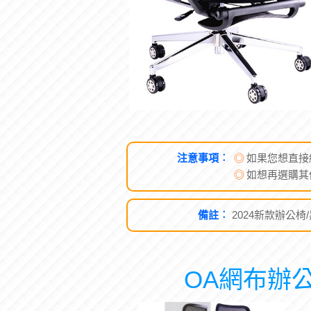
注意事項︰
◎
如果您想直接
◎
如想再選購其
備註︰
2024新款辦公椅/
OA網布辦公