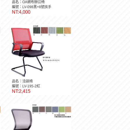
品名：OA網布辦公椅
編號：LV-098黑+8號扶手
NT:4,000
品名：洽談椅
編號：LV-195-2紅
NT:2,415