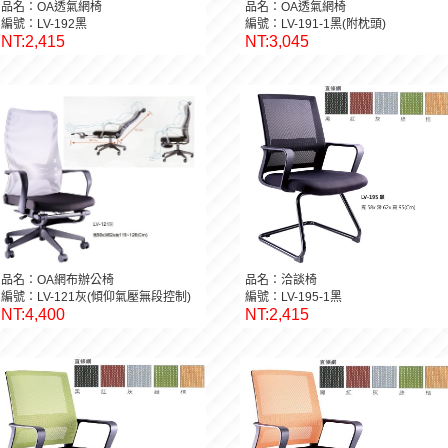
品名：OA透氣網椅
品名：OA透氣網椅
編號：LV-192黑
編號：LV-191-1黑(附枕頭)
NT:2,415
NT:3,045
品名：OA網布辦公椅
品名：洽談椅
編號：LV-121灰(傾仰氣壓無段控制)
編號：LV-195-1黑
NT:4,400
NT:2,415