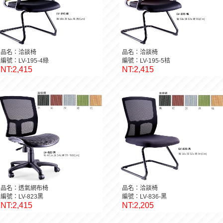
品名：洽談椅
品名：洽談椅
編號：LV-195-4綠
編號：LV-195-5桔
NT:2,415
NT:2,415
品名：透氣網布椅
品名：洽談椅
編號：LV-823黑
編號：LV-836-黑
NT:2,415
NT:2,205