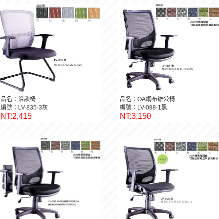
品名：洽談椅
品名：OA網布辦公椅
編號：LV-835-3灰
編號：LV-088-1黑
NT:2,415
NT:3,150