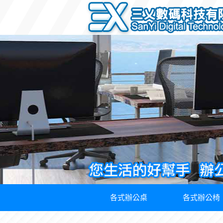
各式辦公桌
各式辦公椅