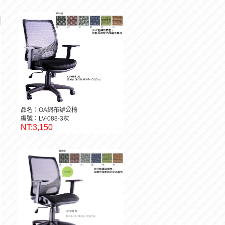
品名：OA網布辦公椅
編號：LV-088-3灰
NT:3,150