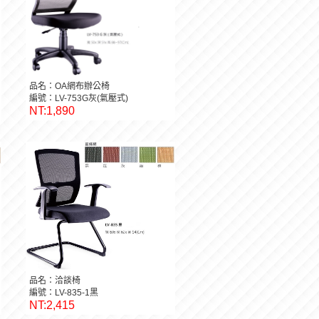
品名：OA網布辦公椅
編號：LV-753G灰(氣壓式)
NT:1,890
品名：洽談椅
編號：LV-835-1黑
NT:2,415