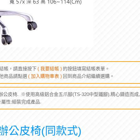
結帳，請直接按下
( 我要結帳 )
的按鈕填寫結帳表單。
他商品請點選
( 加入購物車表 )
回到商品介紹繼續選購。
公皮椅. ※使用高級鋁合金五爪腳(TS-320中型鐵腳),精心鑄造而成,穩重
. ※屬性:組裝完成產品.
辦公皮椅(同款式)