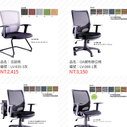
品名：洽談椅
品名：OA網布辦公椅
編號：LV-835-3灰
編號：LV-088-1黑
NT:2,415
NT:3,150