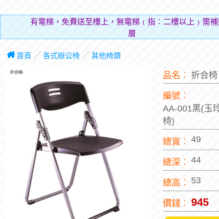
有電梯，免費送至樓上，無電梯﹙指︰二樓以上﹚需補
層費用
首頁
╱
各式辦公椅
╱
其他椅類
品名︰
折合
編號︰
AA-001黑(
椅)
49
總寬︰
44
總深︰
53
總高︰
945
價錢︰