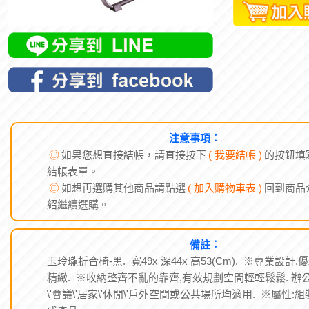
注意事項︰
◎
如果您想直接結帳，請直接按下
( 我要結帳 )
的按鈕填
結帳表單。
◎
如想再選購其他商品請點選
( 加入購物車表 )
回到商品
紹繼續選購。
備註︰
玉玲瓏折合椅-黑. 寬49x 深44x 高53(Cm). ※專業設計,
精緻. ※收納整齊不亂的靠齊,有效規劃空間輕輕鬆鬆. 辦
\'會議\'居家\'休閒\'戶外空間或公共場所均適用. ※屬性: