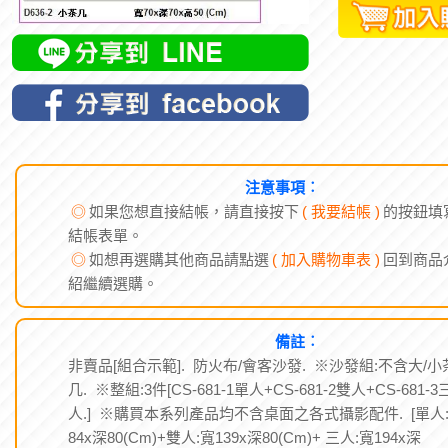
注意事項︰
◎
如果您想直接結帳，請直接按下
( 我要結帳 )
的按鈕填
結帳表單。
◎
如想再選購其他商品請點選
( 加入購物車表 )
回到商品
紹繼續選購。
備註︰
非賣品[組合示範]. 防火布/會客沙發. ※沙發組:不含大/小
几. ※整組:3件[CS-681-1單人+CS-681-2雙人+CS-681-3
人.] ※購買本系列產品均不含桌面之各式攝影配件. [單人
84x深80(Cm)+雙人:寬139x深80(Cm)+ 三人:寬194x深