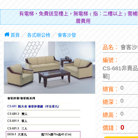
有電梯，免費送至樓上，無電梯﹙指︰二樓以上﹚需補
層費用（貼補搬
首頁
╱
各式辦公椅
╱
會客沙發
品名︰
會客
編號︰
CS-681非賣
範]
0
總寬︰
0
總深︰
0
總高︰
0
價錢︰