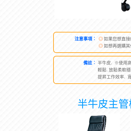
注意事項︰
◎
如果您想直接
◎
如想再選購其
備註︰
半牛皮. ※使用
輕鬆. 放鬆柔軟
提昇工作效率. 寬6
半牛皮主管