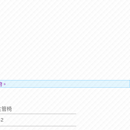
府。
主管椅
-2