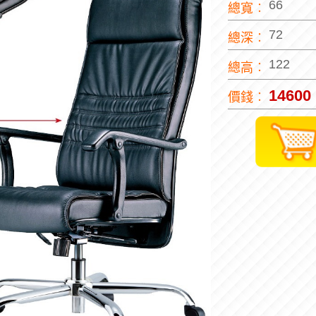
66
總寬︰
72
總深︰
122
總高︰
14600
價錢︰