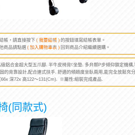
結帳，請直接按下
( 我要結帳 )
的按鈕填寫結帳表單。
他商品請點選
( 加入購物車表 )
回到商品介紹繼續選購。
高級鋁合金超大型五爪腳. 半牛皮椅背\'坐墊. 多弁鄏P步傾仰鎖定機構,
穩固的背靠設計,配合連式扶手. 舒適的傾趟度坐臥兩用,能完全放鬆充分
6x 深72x 高122～131(Cm). ※屬性:組裝完成產品.
椅(同款式)