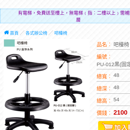
有電梯，免費送至樓上，無電梯﹙指︰二樓以上﹚需補
層費用
首頁
╱
各式辦公椅
╱
吧檯椅
品名︰
吧檯
編號︰
PU-012黑(固
48
總寬︰
48
總深︰
54
總高︰
2100
價錢︰