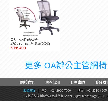
品名：OA網布辦公椅
編號：LV-115-3灰(氣壓傾仰式)
NT:6,400
更多 OA辦公主管網椅 .
關於我們
購物須知
訂單查詢
聯絡我
│
服務信箱
│
電話：(02) 2910-7506
│
傳真：(02) 2910-0205
三乂數碼科技有限公司 版權所有 SanYi Digital Technology (C)201