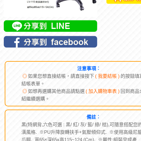
注意事項︰
◎
如果您想直接結帳，請直接按下
( 我要結帳 )
的按鈕填
結帳表單。
◎
如想再選購其他商品請點選
( 加入購物車表 )
回到商品
紹繼續選購。
備註︰
黑(特網背,六色可選 : 黑/ 紅/ 灰/ 藍/ 綠/ 桔),可隨意搭配您
潢風格. ※PU升降旋轉扶手+氣壓傾仰式. ※使用高級尼
爪腳. 寬65×深65x高115~124 (Cm). ※屬性:組裝完成產