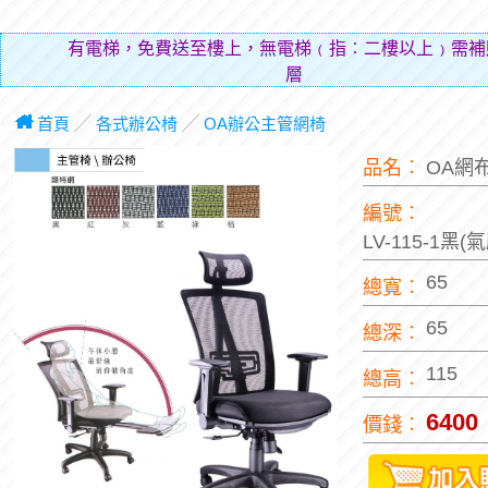
有電梯，免費送至樓上，無電梯﹙指︰二樓以上﹚需補
層費用
首頁
╱
各式辦公椅
╱
OA辦公主管網椅
品名︰
OA網
編號︰
LV-115-1黑
65
總寬︰
65
總深︰
115
總高︰
6400
價錢︰