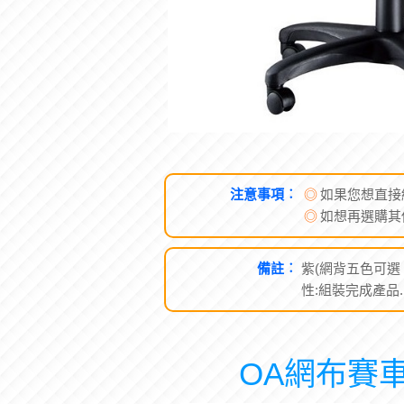
注意事項︰
◎
如果您想直接
◎
如想再選購其
備註︰
紫(網背五色可選 : 
性:組裝完成產品.
OA網布賽車