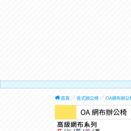
有電梯
首頁
╱
各式辦公椅
╱
OA網布辦公