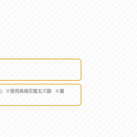
8(Cm). ※使用高級尼龍五爪腳. ※屬