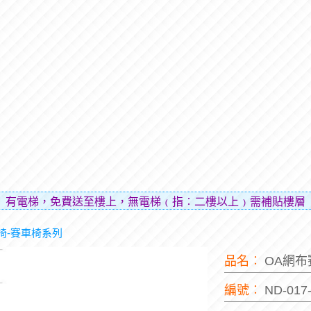
，免費送至樓上，無電梯﹙指︰二樓以上﹚需補貼樓層費用（貼
椅-賽車椅系列
品名︰
OA網
編號︰
ND-017