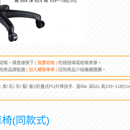
結帳，請直接按下
( 我要結帳 )
的按鈕填寫結帳表單。
他商品請點選
( 加入購物車表 )
回到商品介紹繼續選購。
黑/ 紅/ 灰/ 藍/ 紫)/折疊式PU升降扶手. 寬68x 深62x 高109~11
椅(同款式)