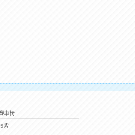
補搬運人
布賽車椅
-5紫