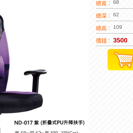
68
總寬︰
62
總深︰
109
總高︰
3500
價錢︰