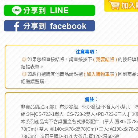
注意事項︰
◎
如果您想直接結帳，請直接按下
( 我要結帳 )
的按鈕填
結帳表單。
◎
如想再選購其他商品請點選
( 加入購物車表 )
回到商品
紹繼續選購。
備註︰
非賣品[組合示範]. 布沙發組. ※沙發組:不含大/小茶几. 
組:3件[CS-723-1單人+CS-723-2雙人+PD-723-3三人.] 
本系列產品均不含桌面之各式攝影配件. [單人:寬80x深78
78(Cm)+雙人:寬140x深78x高78(Cm)+三人:寬190x深78x
78(Cm)] ※可另購D-812L大茶几:寬120x深60x高