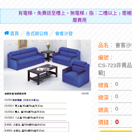
有電梯，免費送至樓上，無電梯﹙指︰二樓以上﹚需補
層費用（貼補搬
首頁
╱
各式辦公椅
╱
會客沙發
品名︰
會客
編號︰
CS-723非賣
範]
0
總寬︰
0
總深︰
0
總高︰
0
價錢︰