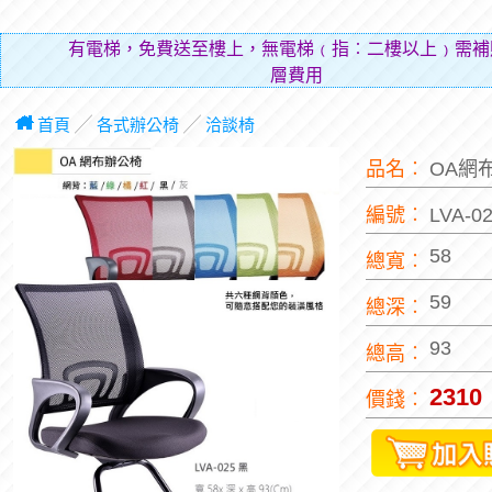
有電梯，免費送至樓上，無電梯﹙指︰二樓以上﹚需補
層費用（貼補
首頁
╱
各式辦公椅
╱
洽談椅
品名︰
OA網
編號︰
LVA-0
58
總寬︰
59
總深︰
93
總高︰
2310
價錢︰