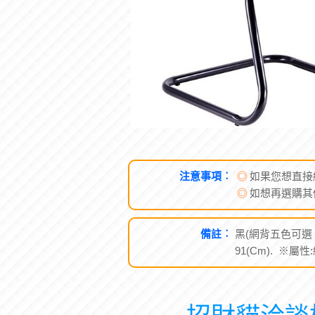
注意事項︰
◎
如果您想直接
◎
如想再選購其
備註︰
黑(網背五色可選 :
91(Cm). ※屬