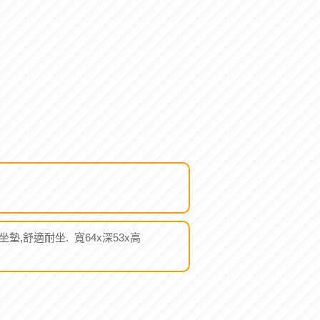
坐墊,舒適耐坐. 寬64x深53x高