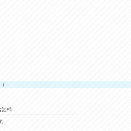
人的辛勞）。
洽談椅
5黑