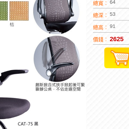
64
總寬︰
53
總深︰
91
總高︰
2625
價錢︰