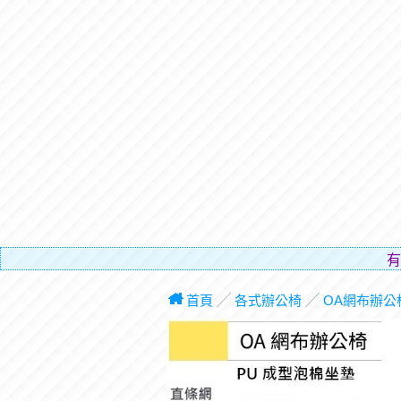
有電梯，免費
首頁
╱
各式辦公椅
╱
OA網布辦公