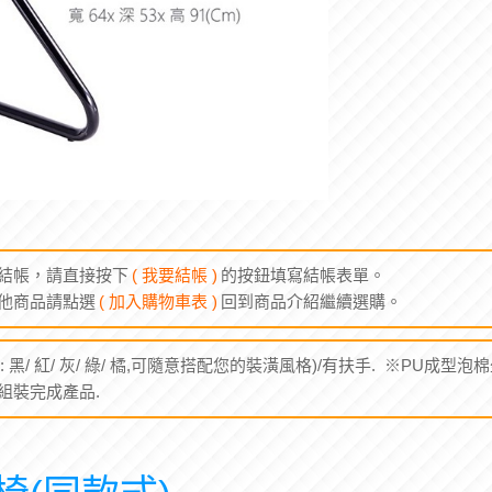
結帳，請直接按下
( 我要結帳 )
的按鈕填寫結帳表單。
他商品請點選
( 加入購物車表 )
回到商品介紹繼續選購。
 黑/ 紅/ 灰/ 綠/ 橘,可隨意搭配您的裝潢風格)/有扶手. ※PU成型泡棉
性:組裝完成產品.