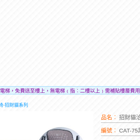
送至樓上，無電梯﹙指︰二樓以上﹚需補貼樓層費用（貼補搬運
椅-招財貓系列
品名︰
招財貓
編號︰
CAT-7