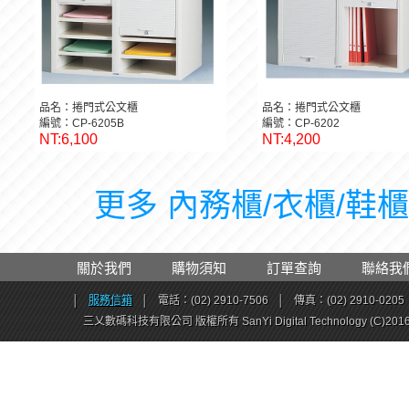
品名：捲門式公文櫃
品名：捲門式公文櫃
編號：CP-6205B
編號：CP-6202
NT:6,100
NT:4,200
更多 內務櫃/衣櫃/鞋櫃 
關於我們
購物須知
訂單查詢
聯絡我
│
服務信箱
│
電話：(02) 2910-7506
│
傳真：(02) 2910-0205
三乂數碼科技有限公司 版權所有 SanYi Digital Technology (C)201