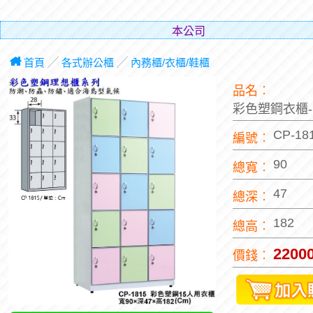
本公司辦公傢俱非一般快速到貨商品，都
首頁
╱
各式辦公櫃
╱
內務櫃/衣櫃/鞋櫃
品名︰
彩色塑鋼衣櫃-
CP-18
編號︰
90
總寬︰
47
總深︰
182
總高︰
2200
價錢︰