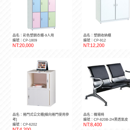
品名：彩色塑鋼衣櫃-9人用
品名：塑鋼收納櫃
編號：CP-1809
編號：CP-912
NT:20,000
NT:12,200
品名：捲門式公文櫃[橫向捲門使用參
品名：機場椅
考]
編號：CP-820B-2H黑透氣皮
NT:8,400
編號：CP-6202
NT:4,200