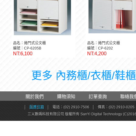
品名：捲門式公文櫃
品名：捲門式公文櫃
編號：CP-6205B
編號：CP-6202
NT:6,100
NT:4,200
更多 內務櫃/衣櫃/鞋櫃 
關於我們
購物須知
訂單查詢
聯絡我
│
服務信箱
│
電話：(02) 2910-7506
│
傳真：(02) 2910-0205
三乂數碼科技有限公司 版權所有 SanYi Digital Technology (C)201