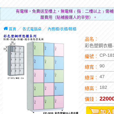
有電梯，免費送至樓上，無電梯﹙指︰二樓以上﹚需補
層費用（貼補搬運人的辛勞）。
首頁
╱
各式電腦桌
╱
內務櫃/衣櫃/鞋櫃
品名︰
彩色塑鋼衣櫃-
CP-18
編號︰
90
總寬︰
47
總深︰
182
總高︰
2200
價錢︰