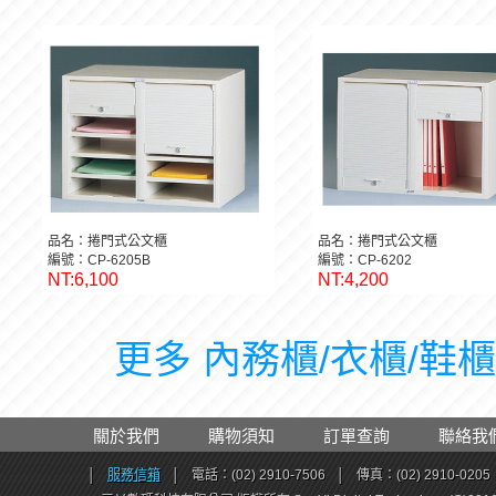
品名：捲門式公文櫃
品名：捲門式公文櫃
編號：CP-6205B
編號：CP-6202
NT:6,100
NT:4,200
更多 內務櫃/衣櫃/鞋櫃 
關於我們
購物須知
訂單查詢
聯絡我
│
服務信箱
│
電話：(02) 2910-7506
│
傳真：(02) 2910-0205