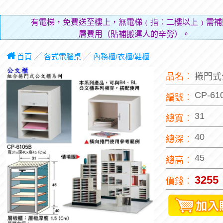
有電梯，免費送至樓上，無電梯﹙指︰二樓以上﹚需補
層費用（貼補搬運人的辛勞）。
首頁
╱
各式電腦桌
╱
內務櫃/衣櫃/鞋櫃
品名︰
捲門式
CP-61
編號︰
31
總寬︰
40
總深︰
45
總高︰
3255
價錢︰