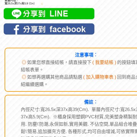
注意事項︰
◎
如果您想直接結帳，請直接按下
( 我要結帳 )
的按鈕填
結帳表單。
◎
如想再選購其他商品請點選
( 加入購物車表 )
回到商品
紹繼續選購。
備註︰
內徑尺寸:寬26.5x深37x高39(Cm). 單層內徑尺寸:寬26.5
37x高5.9(Cm). ※櫃身採用塑鋼PVC材質,完美塑身精製耐
用. 防塵\'防潮,永保如新,實用美觀. 不佔空間,單品組合堆疊
鬆\'簡易,追加擴充方便. 各種形式,均可自由增減,可依實際