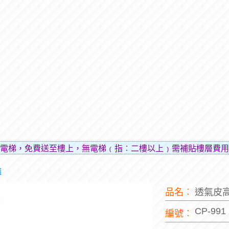
送至樓上，無電梯﹙指︰二樓以上﹚需補貼樓層費用（貼補搬運
櫃
品名︰
透氣皮
CP-991
編號︰