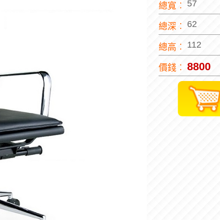
57
總寬︰
62
總深︰
112
總高︰
8800
價錢︰