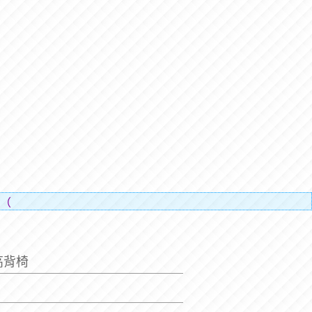
人的辛勞）。
高背椅