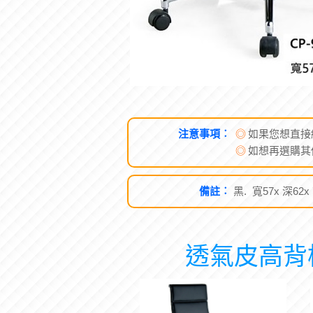
注意事項︰
◎
如果您想直接
◎
如想再選購其
備註︰
黑. 寬57x 深62
透氣皮高背