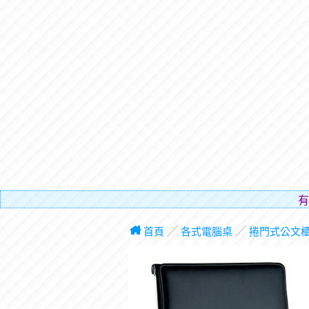
有電梯，免費
首頁
╱
各式電腦桌
╱
捲門式公文