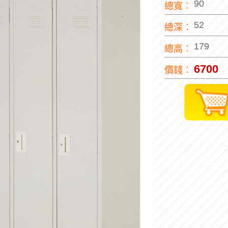
90
總寬︰
52
總深︰
179
總高︰
6700
價錢︰