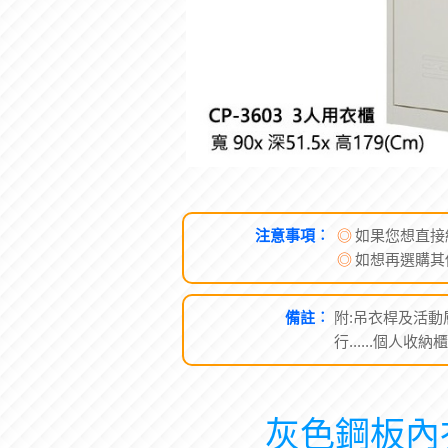
注意事項︰
◎
如果您想直接
◎
如想再選購其
備註︰
附:吊衣桿及活動層
行......個人收納櫃
灰色鋼板內衣