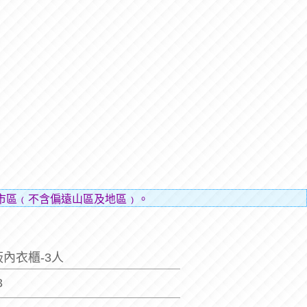
市區﹙不含偏遠山區及地區﹚。
內衣櫃-3人
3