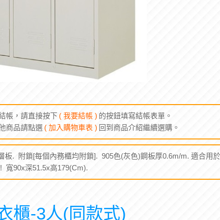
結帳，請直接按下
( 我要結帳 )
的按鈕填寫結帳表單。
他商品請點選
( 加入購物車表 )
回到商品介紹繼續選購。
板. 附鎖[每個內務櫃均附鎖]. 905色(灰色)鋼板厚0.6m/m. 適合用
! 寬90x深51.5x高179(Cm).
櫃-3人(同款式)