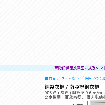
現階段僅開放電匯方式及AT
首頁
╱
各式電腦桌
╱
捲門式公文