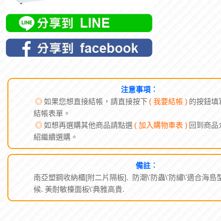
注意事項︰
◎
如果您想直接結帳，請直接按下
( 我要結帳 )
的按鈕填
結帳表單。
◎
如想再選購其他商品請點選
( 加入購物車表 )
回到商品
紹繼續選購。
備註︰
南亞塑鋼收納櫃[附二片隔板]. 防潮\'防蟲\'防繡\'適合海島
候. 美耐敏檯面板\'典雅高貴.