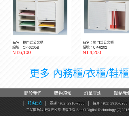
品名：捲門式公文櫃
品名：捲門式公文櫃
編號：CP-6205B
編號：CP-6202
NT:6,100
NT:4,200
更多 內務櫃/衣櫃/鞋櫃 
關於我們
購物須知
訂單查詢
聯絡我
│
服務信箱
│
電話：(02) 2910-7506
│
傳真：(02) 2910-0205
三乂數碼科技有限公司 版權所有 SanYi Digital Technology (C)201