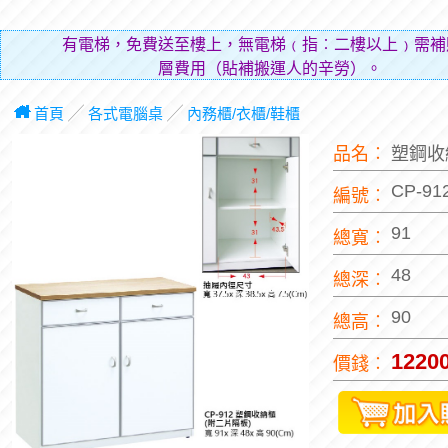
有電梯，免費送至樓上，無電梯﹙指︰二樓以上﹚需補
層費用（貼補搬運人的辛勞）。
首頁
╱
各式電腦桌
╱
內務櫃/衣櫃/鞋櫃
品名︰
塑鋼收
CP-91
編號︰
91
總寬︰
48
總深︰
90
總高︰
1220
價錢︰