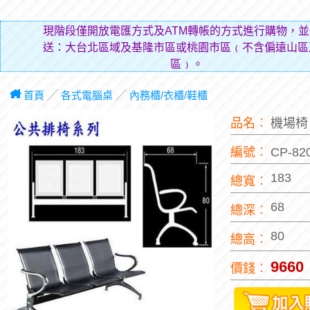
有電
首頁
╱
各式電腦桌
╱
內務櫃/衣櫃/鞋櫃
品名︰
機場
編號︰
CP-82
183
總寬︰
68
總深︰
80
總高︰
9660
價錢︰