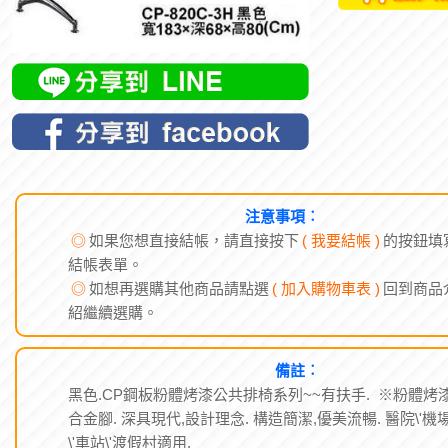
注意事項︰
◎
如果您想直接結帳，請直接按下
( 我要結帳 )
的按鈕填
結帳表單。
◎
如想再選購其他商品請點選
( 加入購物車表 )
回到商品
紹繼續選購。
備註︰
黑色.CP鋼板粉體烤漆公共排椅系列~~有扶手. ※粉體烤漆
合金腳. 深具現代,設計理念. 構造簡潔,優美流暢. 醫院\'機
\'車站\'渡假村適用.