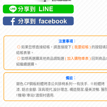
注意事項︰
◎
如果您想直接結帳，請直接按下
( 我要結帳 )
的按鈕填
結帳表單。
◎
如想再選購其他商品請點選
( 加入購物車表 )
回到商品
紹繼續選購。
備註︰
銀色.CP鋼板粉體烤漆公共排椅系列~~有扶手. ※粉體烤
漆. 鋁合金腳. 深具現代,設計理念. 構造簡潔,優美流暢. 醫
\'機場\'車站\'渡假村適用.