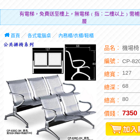
有電梯，免費送至樓上，無電梯﹙指︰二樓以上﹚需補
層費用（
首頁
╱
各式電腦桌
╱
內務櫃/衣櫃/鞋櫃
品名︰
機場
編號︰
CP-82
127
總寬︰
68
總深︰
80
總高︰
7350
價錢︰