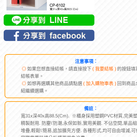
注意事項︰
◎
如果您想直接結帳，請直接按下
( 我要結帳 )
的按鈕填
結帳表單。
◎
如想再選購其他商品請點選
( 加入購物車表 )
回到商品
紹繼續選購。
備註︰
寬31x深40x高88.5(Cm). ※櫃身採用塑鋼PVC材質,完美
精製耐用. 防塵\'防潮,永保如新,實用美觀. 不佔空間,單品