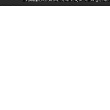
│
服務信箱
│
電話：(02) 2910-7506
│
傳真：(02) 2910-0205
三乂數碼科技有限公司 版權所有 SanYi Digital Technology (C)201