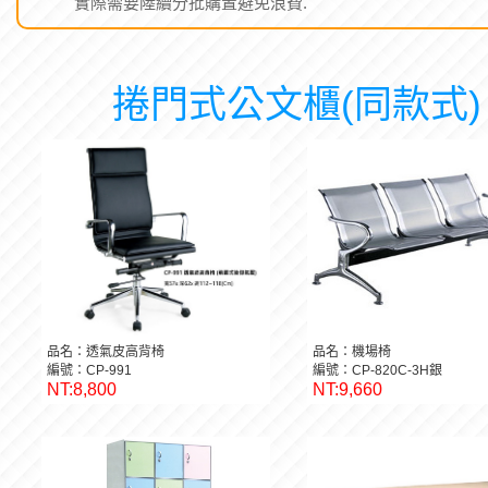
堆疊,輕鬆\'簡易,追加擴充方便. 各種形式,均可自由增減,可
實際需要陸續分批購置避免浪費.
捲門式公文櫃(同款式)
品名：透氣皮高背椅
品名：機場椅
編號：CP-991
編號：CP-820C-3H銀
NT:8,800
NT:9,660