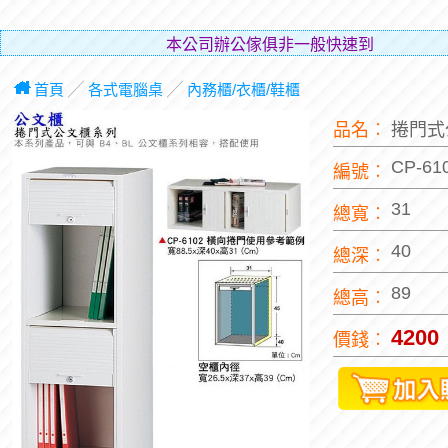
本公司辦公傢俱非一般快速到貨商品，都將由專業人員
運
首頁
╱
各式電腦桌
╱
內務櫃/衣櫃/鞋櫃
品名︰
捲門式
CP-61
編號︰
31
總寬︰
40
總深︰
89
總高︰
4200
價錢︰