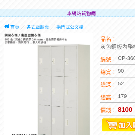
本網站貨物銷售之價格,均為內含營業稅﹙
首頁
╱
各式電腦桌
╱
捲門式公文櫃
品名︰
灰色鋼板內務櫃
CP-36
編號︰
90
總寬︰
52
總深︰
179
總高︰
8100
價錢︰