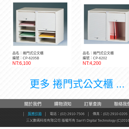
品名：捲門式公文櫃
品名：捲門式公文櫃
編號：CP-6205B
編號：CP-6202
NT:6,100
NT:4,200
更多 捲門式公文櫃 ...
關於我們
購物須知
訂單查詢
聯絡我
│
服務信箱
│
電話：(02) 2910-7506
│
傳真：(02) 2910-0205
三乂數碼科技有限公司 版權所有 SanYi Digital Technology (C)201