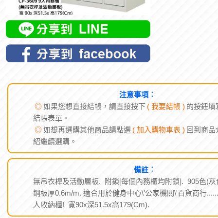
注意事項︰
◎
如果您想直接結帳，請直接按下
( 我要結帳 )
的按鈕填
結帳表單。
◎
如想再選購其他商品請點選
( 加入購物車表 )
回到商品
紹繼續選購。
備註︰
無吊衣桿及活動層板. 附鎖[每個內務櫃均附鎖]. 905色(灰
鋼板厚0.6m/m. 適合用於健身中心\'公家機關\'百貨商行.....
人收納櫃! 寬90x深51.5x高179(Cm).