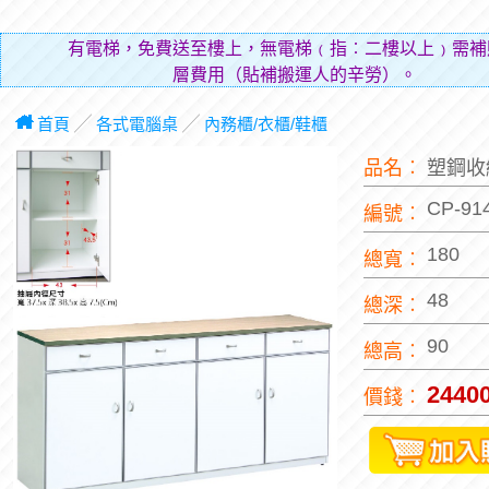
有電梯，免費送至樓上，無電梯﹙指︰二樓以上﹚需補
層費用（貼補搬運人的辛勞）。
首頁
╱
各式電腦桌
╱
內務櫃/衣櫃/鞋櫃
品名︰
塑鋼收
CP-91
編號︰
180
總寬︰
48
總深︰
90
總高︰
2440
價錢︰