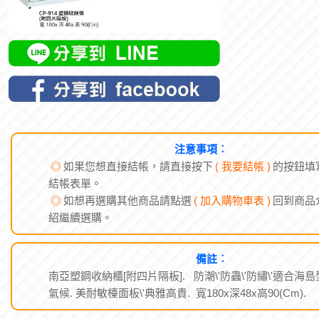
注意事項︰
◎
如果您想直接結帳，請直接按下
( 我要結帳 )
的按鈕填
結帳表單。
◎
如想再選購其他商品請點選
( 加入購物車表 )
回到商品
紹繼續選購。
備註︰
南亞塑鋼收納櫃[附四片隔板]. 防潮\'防蟲\'防繡\'適合海島
氣候. 美耐敏檯面板\'典雅高貴. 寬180x深48x高90(Cm).