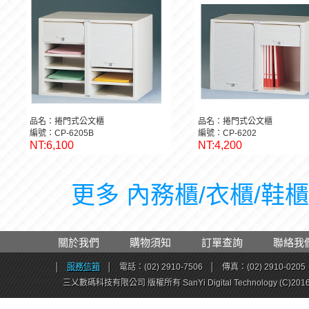
品名：捲門式公文櫃
品名：捲門式公文櫃
編號：CP-6205B
編號：CP-6202
NT:6,100
NT:4,200
更多 內務櫃/衣櫃/鞋櫃 
關於我們
購物須知
訂單查詢
聯絡我
│
服務信箱
│
電話：(02) 2910-7506
│
傳真：(02) 2910-0205
三乂數碼科技有限公司 版權所有 SanYi Digital Technology (C)201