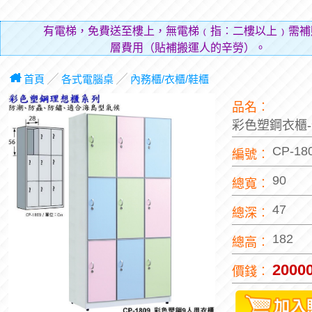
有電梯，免費送至樓上，無電梯﹙指︰二樓以上﹚需補
層費用（貼補搬運人的辛勞）。
首頁
╱
各式電腦桌
╱
內務櫃/衣櫃/鞋櫃
品名︰
彩色塑鋼衣櫃-
CP-18
編號︰
90
總寬︰
47
總深︰
182
總高︰
2000
價錢︰