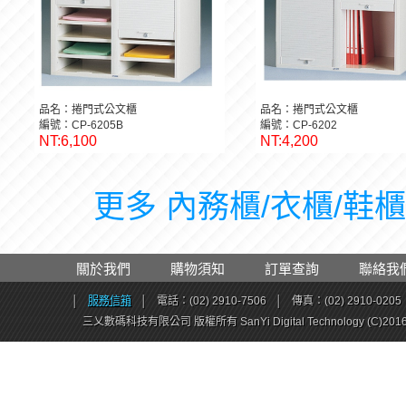
品名：捲門式公文櫃
品名：捲門式公文櫃
編號：CP-6205B
編號：CP-6202
NT:6,100
NT:4,200
更多 內務櫃/衣櫃/鞋櫃 
關於我們
購物須知
訂單查詢
聯絡我
│
服務信箱
│
電話：(02) 2910-7506
│
傳真：(02) 2910-0205
三乂數碼科技有限公司 版權所有 SanYi Digital Technology (C)201