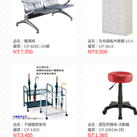
品名：機場椅
品名：灰色鋼板內務櫃-15人
編號：CP-820C-2H銀
編號：CP-3615
NT:7,350
NT:9,500
品名：不鏽鋼雨傘架
品名：圓型吧檯椅-活動輪
編號：CP-130S
編號：CP-2081W-2紅
NT:3,465
NT:1,365