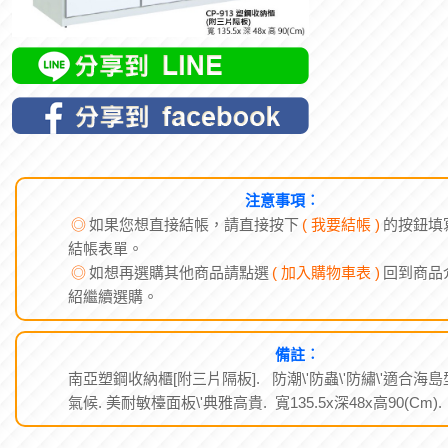
注意事項︰
◎
如果您想直接結帳，請直接按下
( 我要結帳 )
的按鈕填
結帳表單。
◎
如想再選購其他商品請點選
( 加入購物車表 )
回到商品
紹繼續選購。
備註︰
南亞塑鋼收納櫃[附三片隔板]. 防潮\'防蟲\'防繡\'適合海島
氣候. 美耐敏檯面板\'典雅高貴. 寬135.5x深48x高90(Cm).