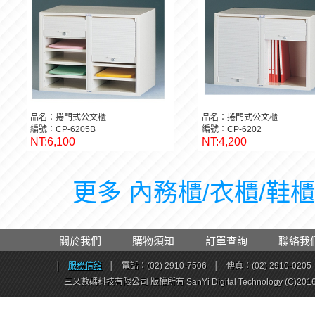
品名：捲門式公文櫃
品名：捲門式公文櫃
編號：CP-6205B
編號：CP-6202
NT:6,100
NT:4,200
更多 內務櫃/衣櫃/鞋櫃 
關於我們
購物須知
訂單查詢
聯絡我
│
服務信箱
│
電話：(02) 2910-7506
│
傳真：(02) 2910-0205
三乂數碼科技有限公司 版權所有 SanYi Digital Technology (C)201