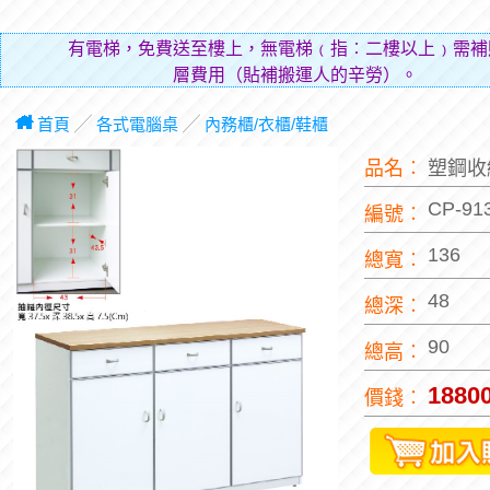
有電梯，免費送至樓上，無電梯﹙指︰二樓以上﹚需補
層費用（貼補搬運人的辛勞）。
首頁
╱
各式電腦桌
╱
內務櫃/衣櫃/鞋櫃
品名︰
塑鋼收
CP-91
編號︰
136
總寬︰
48
總深︰
90
總高︰
1880
價錢︰