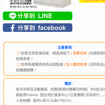
注意事項︰
◎
如果您想直接結帳，請直接按下
( 我要結帳 )
的按鈕填
結帳表單。
◎
如想再選購其他商品請點選
( 加入購物車表 )
回到商品
紹繼續選購。
備註︰
無吊衣桿及活動層板. 附鎖[每個內務櫃均附鎖]. 905色(灰
鋼板厚0.6m/m. 適合用於健身中心\'公家機關\'百貨商行.....
人收納櫃! 寬90x深51.5x高179(Cm).