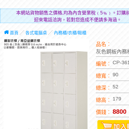
本網站貨物銷售之價格,均為內含營業稅﹙5﹪﹚。訂購
迎來電話洽詢，若對您造成不便請多海涵。
首頁
╱
各式電腦桌
╱
內務櫃/衣櫃/鞋櫃
品名︰
灰色鋼板內務櫃
CP-36
編號︰
90
總寬︰
52
總深︰
179
總高︰
8800
價錢︰