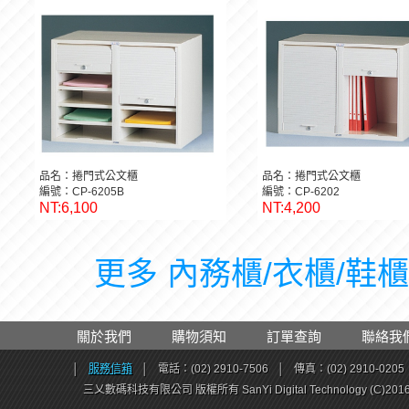
品名：捲門式公文櫃
品名：捲門式公文櫃
編號：CP-6205B
編號：CP-6202
NT:6,100
NT:4,200
更多 內務櫃/衣櫃/鞋櫃 
關於我們
購物須知
訂單查詢
聯絡我
│
服務信箱
│
電話：(02) 2910-7506
│
傳真：(02) 2910-0205
三乂數碼科技有限公司 版權所有 SanYi Digital Technology (C)201