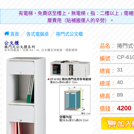
有電梯，免費送至樓上，無電梯﹙指︰二樓以上﹚需補
層費用（貼補搬運人的辛勞）。
首頁
╱
各式電腦桌
╱
捲門式公文櫃
品名︰
捲門式
CP-61
編號︰
31
總寬︰
40
總深︰
89
總高︰
4200
價錢︰