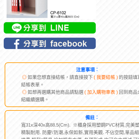
注意事項︰
◎
如果您想直接結帳，請直接按下
( 我要結帳 )
的按鈕填
結帳表單。
◎
如想再選購其他商品請點選
( 加入購物車表 )
回到商品
紹繼續選購。
備註︰
寬31x深40x高88.5(Cm). ※櫃身採用塑鋼PVC材質,完美
精製耐用. 防塵\'防潮,永保如新,實用美觀. 不佔空間,單品