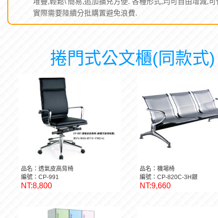
堆疊,輕鬆\'簡易,追加擴充方便. 各種形式,均可自由增減,可
實際需要陸續分批購置避免浪費.
捲門式公文櫃(同款式)
品名：透氣皮高背椅
品名：機場椅
編號：CP-991
編號：CP-820C-3H銀
NT:8,800
NT:9,660