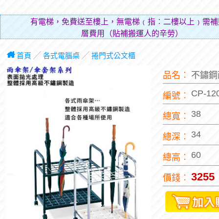
有電梯，免費送至樓上，無電梯﹙指︰二樓以上﹚需補
層費用（貼補搬運人的辛勞）。
首頁
╱
各式電腦桌
╱
捲門式公文櫃
品名︰
不鏽鋼
CP-12
編號︰
38
總寬︰
34
總深︰
60
總高︰
3255
價錢︰