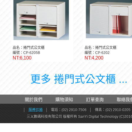
品名：捲門式公文櫃
品名：捲門式公文櫃
編號：CP-6205B
編號：CP-6202
NT:6,100
NT:4,200
更多 捲門式公文櫃 ...
關於我們
購物須知
訂單查詢
聯絡我
│
服務信箱
│
電話：(02) 2910-7506
│
傳真：(02) 2910-0205
三乂數碼科技有限公司 版權所有 SanYi Digital Technology (C)201