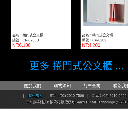
品名：捲門式公文櫃
品名：捲門式公文櫃
編號：CP-6205B
編號：CP-6202
NT:6,100
NT:4,200
更多 捲門式公文櫃 ...
關於我們
購物須知
訂單查詢
聯絡我
│
服務信箱
│
電話：(02) 2910-7506
│
傳真：(02) 2910-0205
三乂數碼科技有限公司 版權所有 SanYi Digital Technology (C)201