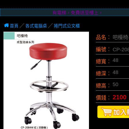
有電梯，免費送至樓上，無電梯﹙指︰二樓以上﹚
首頁
╱
各式電腦桌
╱
捲門式公文櫃
品名︰
吧檯椅
編號︰
CP-2
48
總寬︰
48
總深︰
50
總高︰
2100
價錢︰