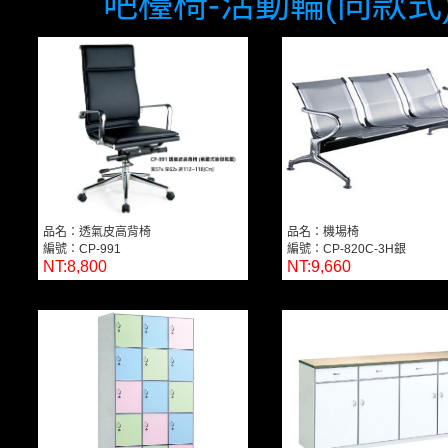
吧檯椅-活動輪(同款式
品名：透氣皮高背椅
品名：機場椅
編號：CP-991
編號：CP-820C-3H銀
NT:8,800
NT:9,660