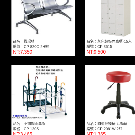
品名：機場椅
品名：灰色鋼板內務櫃-15人
編號：CP-820C-2H銀
編號：CP-3615
NT:7,350
NT:9,500
品名：不鏽鋼雨傘架
品名：圓型吧檯椅-活動輪
編號：CP-130S
編號：CP-2081W-2紅
NT:3,465
NT:1,365