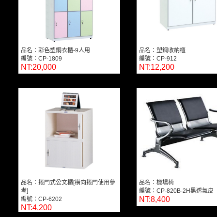
品名：彩色塑鋼衣櫃-9人用
品名：塑鋼收納櫃
編號：CP-1809
編號：CP-912
NT:20,000
NT:12,200
品名：捲門式公文櫃[橫向捲門使用參
品名：機場椅
考]
編號：CP-820B-2H黑透氣皮
NT:8,400
編號：CP-6202
NT:4,200