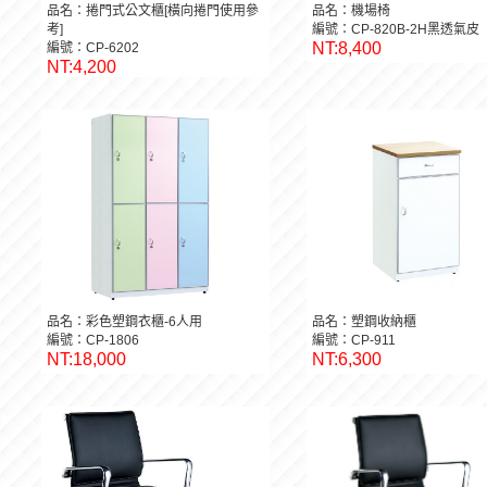
品名：捲門式公文櫃[橫向捲門使用參
品名：機場椅
考]
編號：CP-820B-2H黑透氣皮
NT:8,400
編號：CP-6202
NT:4,200
品名：彩色塑鋼衣櫃-6人用
品名：塑鋼收納櫃
編號：CP-1806
編號：CP-911
NT:18,000
NT:6,300