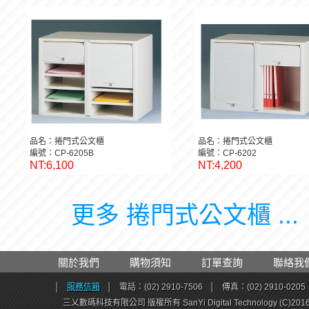
品名：捲門式公文櫃
品名：捲門式公文櫃
編號：CP-6205B
編號：CP-6202
NT:6,100
NT:4,200
更多 捲門式公文櫃 ...
關於我們
購物須知
訂單查詢
聯絡我
│
服務信箱
│
電話：(02) 2910-7506
│
傳真：(02) 2910-0205
三乂數碼科技有限公司 版權所有 SanYi Digital Technology (C)201