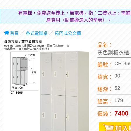
有電梯，免費送至樓上，無電梯﹙指︰二樓以上﹚需補
層費用（貼補搬運人的辛勞）。
首頁
╱
各式電腦桌
╱
捲門式公文櫃
品名︰
灰色鋼板衣櫃-
CP-36
編號︰
90
總寬︰
52
總深︰
179
總高︰
7400
價錢︰