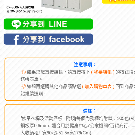
注意事項︰
◎
如果您想直接結帳，請直接按下
( 我要結帳 )
的按鈕填
結帳表單。
◎
如想再選購其他商品請點選
( 加入購物車表 )
回到商品
紹繼續選購。
備註︰
附:吊衣桿及活動層板. 附鎖[每個內務櫃均附鎖]. 905色(灰
鋼板厚0.6m/m. 適合用於健身中心\'公家機關\'百貨商行.....
人收納櫃! 寬90x深51.5x高179(Cm).