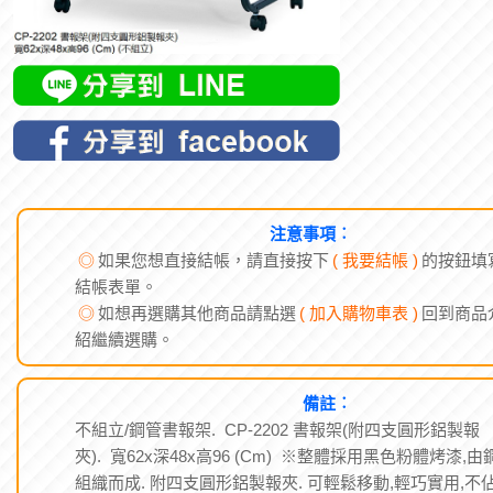
注意事項︰
◎
如果您想直接結帳，請直接按下
( 我要結帳 )
的按鈕填
結帳表單。
◎
如想再選購其他商品請點選
( 加入購物車表 )
回到商品
紹繼續選購。
備註︰
不組立/鋼管書報架. CP-2202 書報架(附四支圓形鋁製報
夾). 寬62x深48x高96 (Cm) ※整體採用黑色粉體烤漆,由
組織而成. 附四支圓形鋁製報夾. 可輕鬆移動,輕巧實用,不