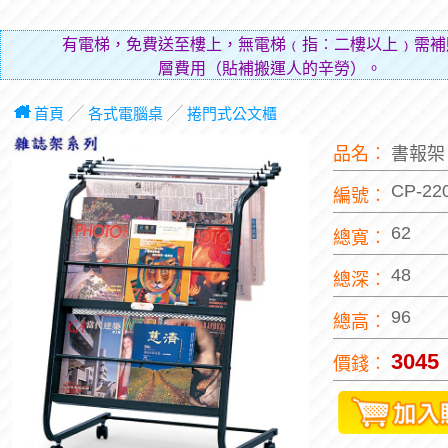
有電梯，免費送至樓上，無電梯﹙指︰二樓以上﹚需補
層費用（貼補搬運人的辛勞）。
首頁
╱
各式電腦桌
╱
捲門式公文櫃
品名︰
書報
CP-22
編號︰
62
總寬︰
48
總深︰
96
總高︰
3045
價錢︰