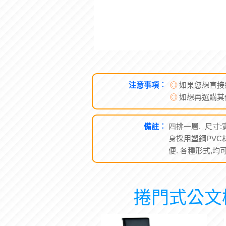
注意事項︰
◎
如果您想直接
◎
如想再選購其
備註︰
四排一層. 尺寸:寬4
身採用塑鋼PVC材
便. 各種形式,
捲門式公文櫃