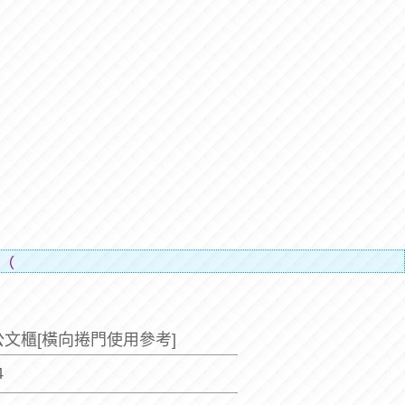
人的辛勞）。
文櫃[橫向捲門使用參考]
4