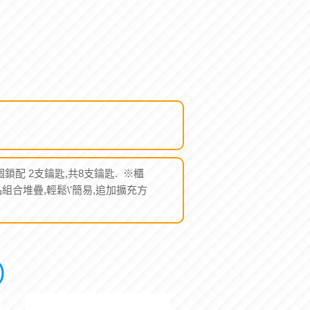
件:4個鎖配 2支鑰匙,共8支鑰匙. ※櫃
品組合堆疊,輕鬆\'簡易,追加擴充方
)