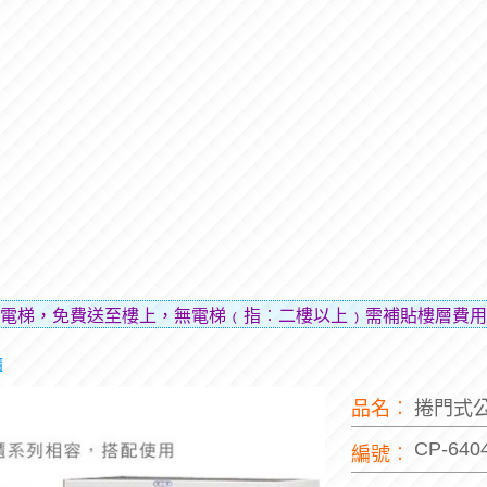
送至樓上，無電梯﹙指︰二樓以上﹚需補貼樓層費用（貼補搬運
櫃
品名︰
捲門式公
CP-640
編號︰