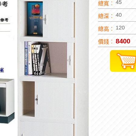
45
總寬︰
40
總深︰
120
總高︰
8400
價錢︰