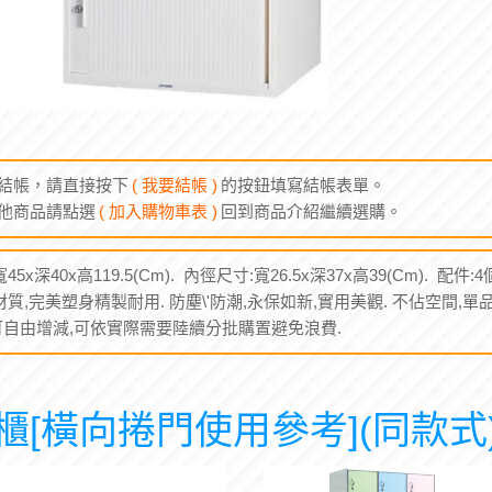
結帳，請直接按下
( 我要結帳 )
的按鈕填寫結帳表單。
他商品請點選
( 加入購物車表 )
回到商品介紹繼續選購。
5x深40x高119.5(Cm). 內徑尺寸:寬26.5x深37x高39(Cm). 配
質,完美塑身精製耐用. 防塵\'防潮,永保如新,實用美觀. 不佔空間,單
均可自由增減,可依實際需要陸續分批購置避免浪費.
[橫向捲門使用參考](同款式