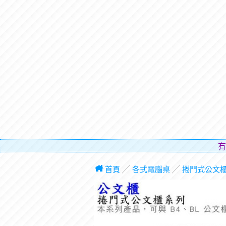
有電梯，免費
首頁
╱
各式電腦桌
╱
捲門式公文