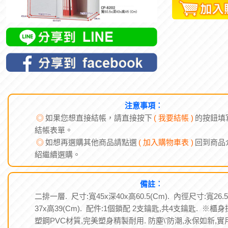
注意事項︰
◎
如果您想直接結帳，請直接按下
( 我要結帳 )
的按鈕填
結帳表單。
◎
如想再選購其他商品請點選
( 加入購物車表 )
回到商品
紹繼續選購。
備註︰
二排一層. 尺寸:寬45x深40x高60.5(Cm). 內徑尺寸:寬26.
37x高39(Cm). 配件:1個鎖配 2支鑰匙,共4支鑰匙. ※櫃
塑鋼PVC材質,完美塑身精製耐用. 防塵\'防潮,永保如新,實