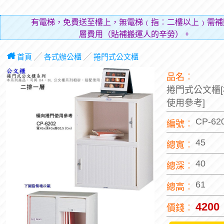
有電梯，免費送至樓上，無電梯﹙指︰二樓以上﹚需補
層費用（貼補搬運人的辛勞）。
首頁
╱
各式辦公櫃
╱
捲門式公文櫃
品名︰
捲門式公文櫃
使用參考]
CP-62
編號︰
45
總寬︰
40
總深︰
61
總高︰
4200
價錢︰