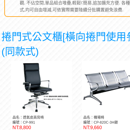
觀. 不佔空間,單品組合堆疊,輕鬆\'簡易,追加擴充方便. 各
式,均可自由增減,可依實際需要陸續分批購置避免浪費.
捲門式公文櫃[橫向捲門使用
(同款式)
品名：透氣皮高背椅
品名：機場椅
編號：CP-991
編號：CP-820C-3H銀
NT:8,800
NT:9,660