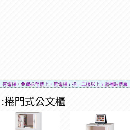
免費送至樓上，無電梯﹙指︰二樓以上﹚需補貼樓層費用（貼補
:捲門式公文櫃