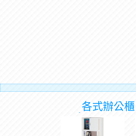
有電梯，
各式辦公櫃