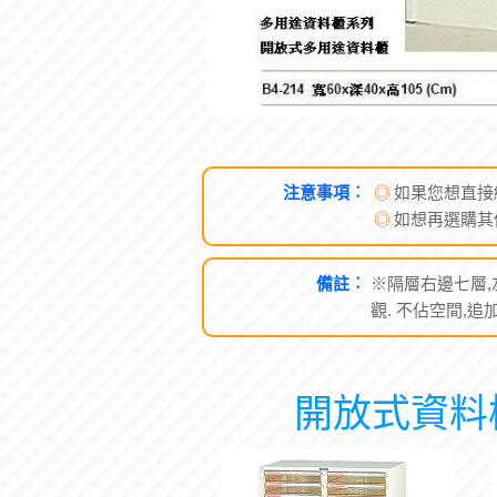
注意事項︰
◎
如果您想直接
◎
如想再選購其
備註︰
※隔層右邊七層,
觀. 不佔空間,
開放式資料