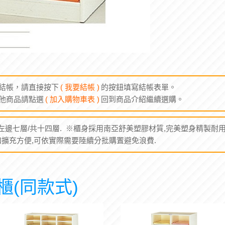
結帳，請直接按下
( 我要結帳 )
的按鈕填寫結帳表單。
他商品請點選
( 加入購物車表 )
回到商品介紹繼續選購。
左邊七層/共十四層. ※櫃身採用南亞舒美塑膠材質,完美塑身精製耐用. 
追加擴充方便,可依實際需要陸續分批購置避免浪費.
櫃(同款式)