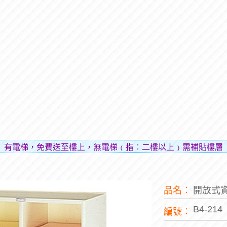
免費送至樓上，無電梯﹙指︰二樓以上﹚需補貼樓層費用（貼補
品名︰
開放式
B4-214
編號︰