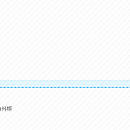
搬運人的辛
資料櫃