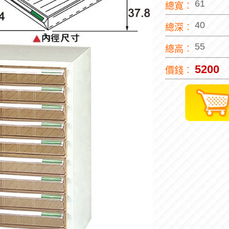
61
總寬︰
40
總深︰
55
總高︰
5200
價錢︰