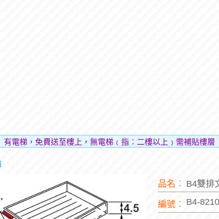
免費送至樓上，無電梯﹙指︰二樓以上﹚需補貼樓層費用（貼補
櫃
品名︰
B4雙排
B4-821
編號︰