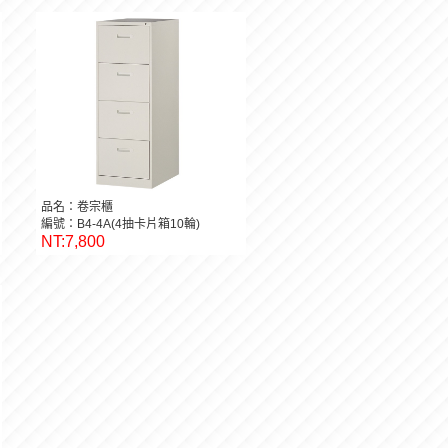
品名：卷宗櫃
編號：B4-4A(4抽卡片箱10輪)
NT:7,800