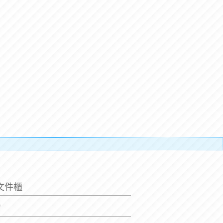
搬運人的辛
文件櫃
0