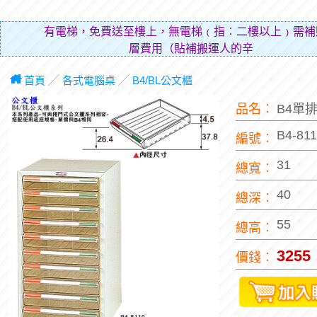
有電梯，免費送至樓上，無電梯﹙指︰二樓以上﹚需補
層費用（貼補搬運人的辛勞）。
首頁
╱
各式電腦桌
╱
B4/BL公文櫃
品名︰
B4單
B4-81
編號︰
31
總寬︰
40
總深︰
55
總高︰
3255
價錢︰