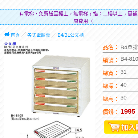
有電梯，免費送至樓上，無電梯﹙指︰二樓以上﹚需補
層費用（貼補搬運人
首頁
╱
各式電腦桌
╱
B4/BL公文櫃
品名︰
B4單
B4-81
編號︰
31
總寬︰
40
總深︰
30
總高︰
1995
價錢︰