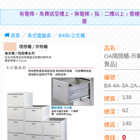
有電梯，免費送至樓上，無電梯﹙指︰二樓以上﹚需補
層費用
首頁
╱
各式電腦桌
╱
B4/BL公文櫃
品名︰
OA隔間櫃-示
賣品]
編號︰
B4-4A-3A-2
138
總寬︰
62
總深︰
140
總高︰
0
價錢︰