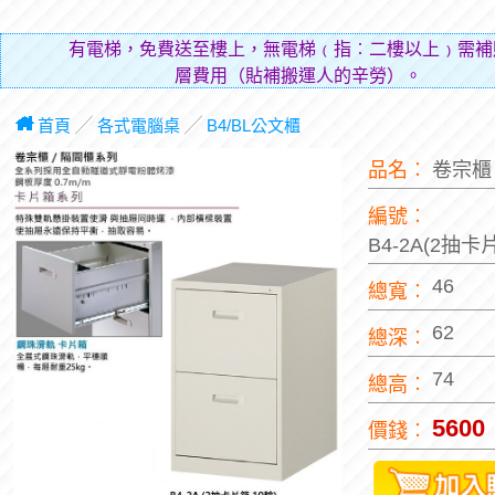
有電梯，免費送至樓上，無電梯﹙指︰二樓以上﹚需補
層費用（貼補搬運人的辛勞）。
首頁
╱
各式電腦桌
╱
B4/BL公文櫃
品名︰
卷宗
編號︰
B4-2A(2抽卡
46
總寬︰
62
總深︰
74
總高︰
5600
價錢︰