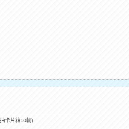
搬運人的辛
(3抽卡片箱10輪)