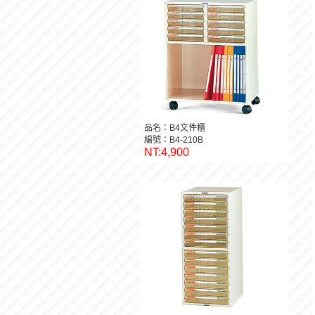
品名：B4文件櫃
編號：B4-210B
NT:4,900