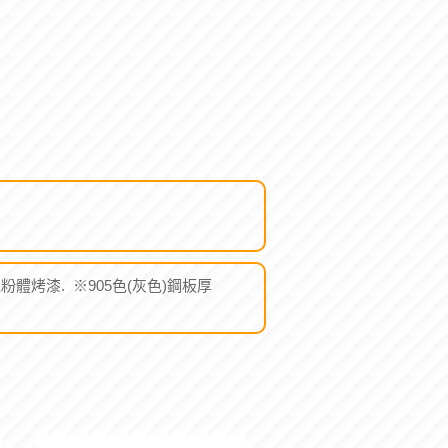
靜電粉體烤漆. ※905色(灰色)鋼板厚