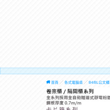
有電梯，
首頁
╱
各式電腦桌
╱
B4/BL公文櫃