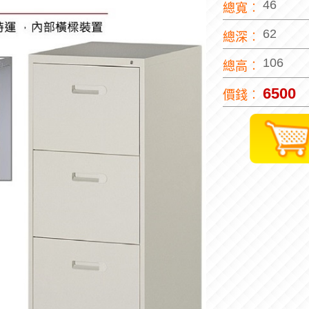
46
總寬︰
62
總深︰
106
總高︰
6500
價錢︰