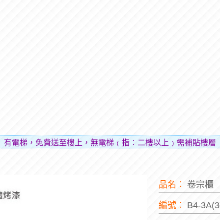
免費送至樓上，無電梯﹙指︰二樓以上﹚需補貼樓層費用（貼補
品名︰
卷宗櫃
編號︰
B4-3A