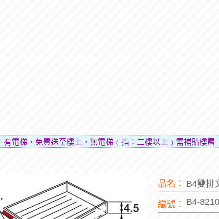
免費送至樓上，無電梯﹙指︰二樓以上﹚需補貼樓層費用（貼補
品名︰
B4雙排
B4-821
編號︰