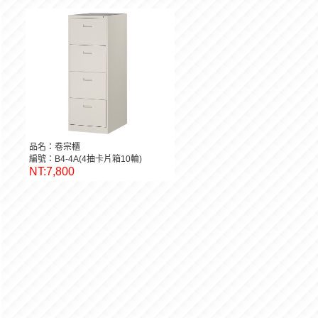
品名：卷宗櫃
編號：B4-4A(4抽卡片箱10輪)
NT:7,800