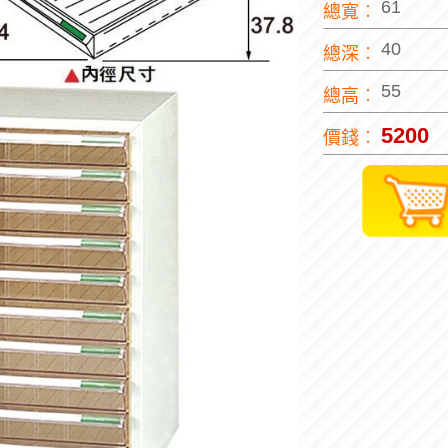
61
總寬︰
40
總深︰
55
總高︰
5200
價錢︰