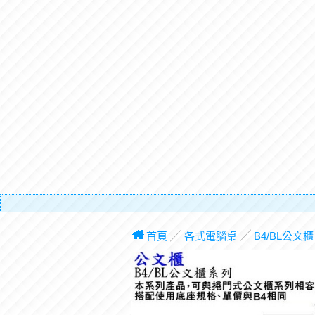
有電梯，
首頁
╱
各式電腦桌
╱
B4/BL公文櫃