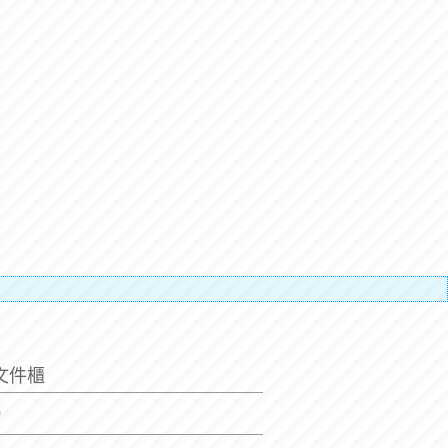
搬運人的辛
文件櫃
0