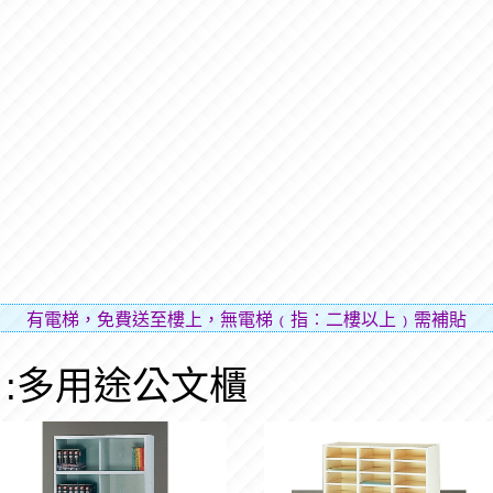
電梯，免費送至樓上，無電梯﹙指︰二樓以上﹚需補貼樓層費用
:多用途公文櫃