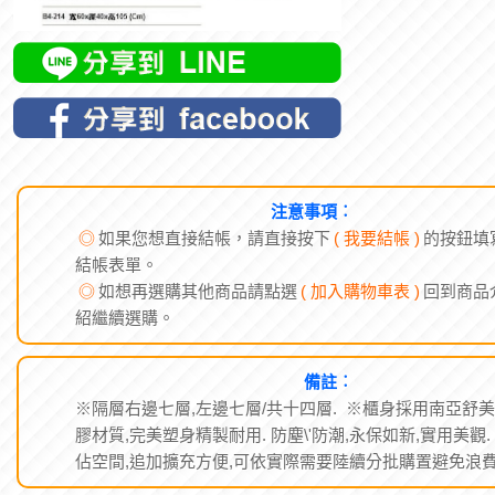
注意事項︰
◎
如果您想直接結帳，請直接按下
( 我要結帳 )
的按鈕填
結帳表單。
◎
如想再選購其他商品請點選
( 加入購物車表 )
回到商品
紹繼續選購。
備註︰
※隔層右邊七層,左邊七層/共十四層. ※櫃身採用南亞舒
膠材質,完美塑身精製耐用. 防塵\'防潮,永保如新,實用美觀.
佔空間,追加擴充方便,可依實際需要陸續分批購置避免浪費