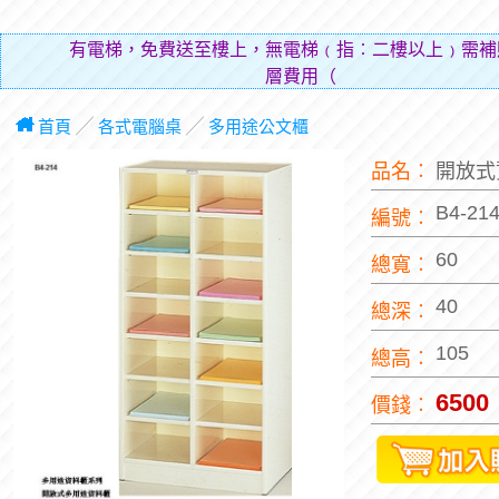
有電梯，免費送至樓上，無電梯﹙指︰二樓以上﹚需補
層費用（貼補搬運人的
首頁
╱
各式電腦桌
╱
多用途公文櫃
品名︰
開放式
B4-21
編號︰
60
總寬︰
40
總深︰
105
總高︰
6500
價錢︰