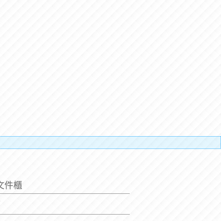
搬運人的辛
文件櫃
7