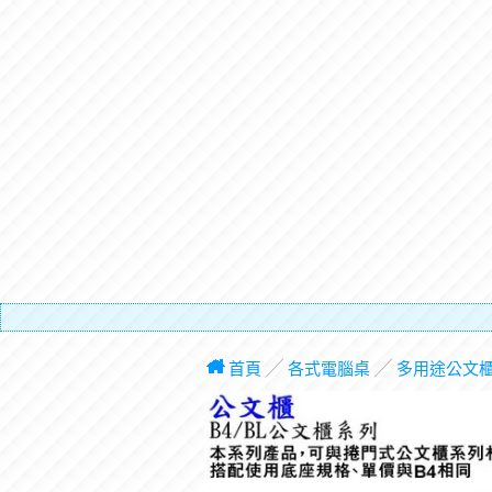
有電梯，
首頁
╱
各式電腦桌
╱
多用途公文