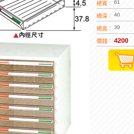
61
總寬︰
40
總深︰
39
總高︰
4200
價錢︰