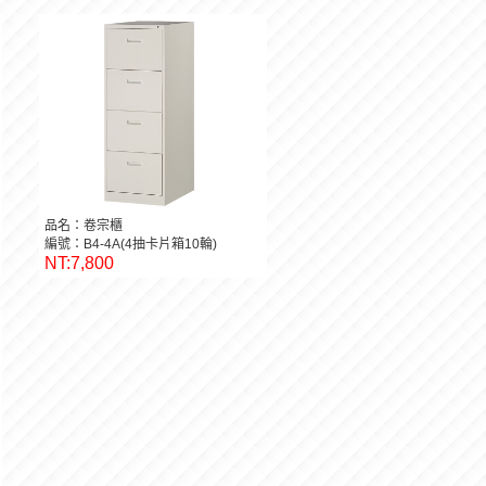
品名：卷宗櫃
編號：B4-4A(4抽卡片箱10輪)
NT:7,800