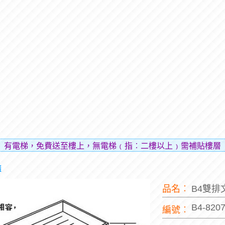
免費送至樓上，無電梯﹙指︰二樓以上﹚需補貼樓層費用（貼補
櫃
品名︰
B4雙排
B4-820
編號︰