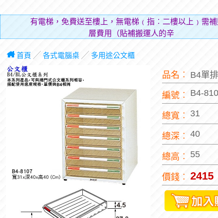
有電梯，免費送至樓上，無電梯﹙指︰二樓以上﹚需補
層費用（貼補搬運人的辛勞）。
首頁
╱
各式電腦桌
╱
多用途公文櫃
品名︰
B4單
B4-81
編號︰
31
總寬︰
40
總深︰
55
總高︰
2415
價錢︰