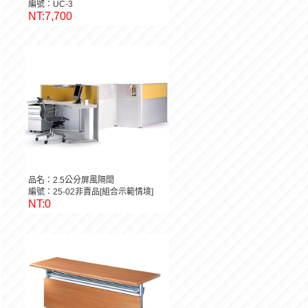
編號：UC-3
NT:7,700
品名：2.5公分屏風隔間
編號：25-02非賣品[組合示範情境]
NT:0