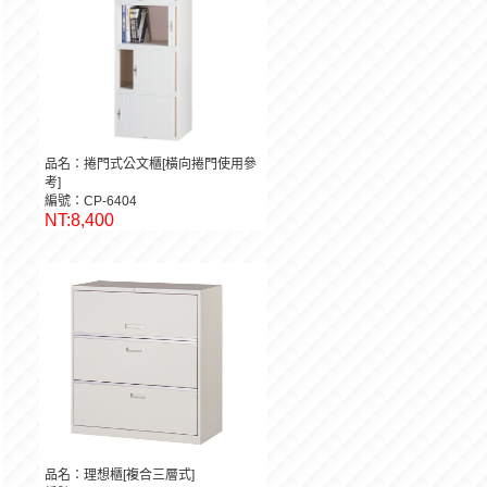
品名：捲門式公文櫃[橫向捲門使用參
考]
編號：CP-6404
NT:8,400
品名：理想櫃[複合三層式]